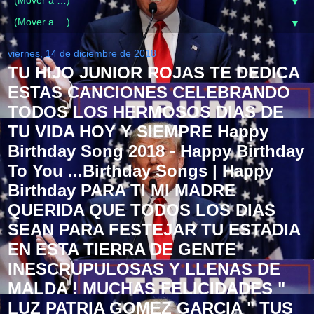
▼
▼
viernes, 14 de diciembre de 2018
TU HIJO JUNIOR ROJAS TE DEDICA
ESTAS CANCIONES CELEBRANDO
TODOS LOS HERMOSOS DIAS DE
TU VIDA HOY Y SIEMPRE Happy
Birthday Song 2018 - Happy Birthday
To You ...Birthday Songs | Happy
Birthday PARA TI MI MADRE
QUERIDA QUE TODOS LOS DIAS
SEAN PARA FESTEJAR TU ESTADIA
EN ESTA TIERRA DE GENTE
INESCRUPULOSAS Y LLENAS DE
MALDA ! MUCHAS FELICIDADES "
LUZ PATRIA GOMEZ GARCIA " TUS