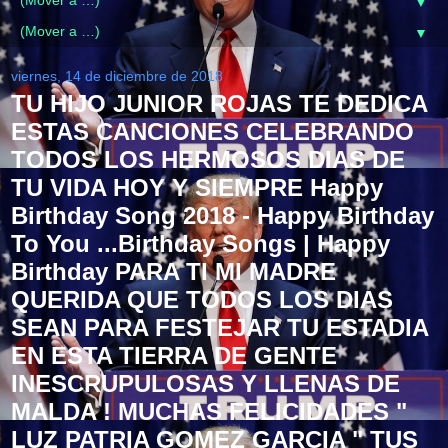
▼
▼
viernes, 14 de diciembre de 2018
TU HIJO JUNIOR ROJAS TE DEDICA
ESTAS CANCIONES CELEBRANDO
TODOS LOS HERMOSOS DIAS DE
TU VIDA HOY Y SIEMPRE Happy
Birthday Song 2018 - Happy Birthday
To You ...Birthday Songs | Happy
Birthday PARA TI MI MADRE
QUERIDA QUE TODOS LOS DIAS
SEAN PARA FESTEJAR TU ESTADIA
EN ESTA TIERRA DE GENTE
INESCRUPULOSAS Y LLENAS DE
MALDA ! MUCHAS FELICIDADES "
LUZ PATRIA GOMEZ GARCIA " TUS