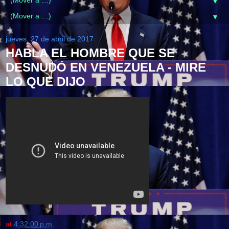
▼
▼
jueves, 27 de abril de 2017
HABLA EL HOMBRE QUE SE
DESNUDÓ EN VENEZUELA - MIRE
LO QUE DIJO
at
4:32:00 p.m.